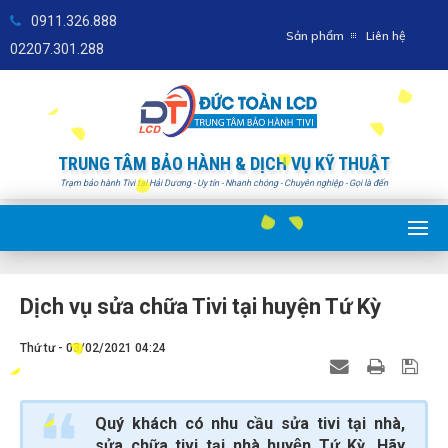
0911.326.888
Sản phẩm
Liên hệ
02207.301.288
TRUNG TÂM BẢO HÀNH & DỊCH VỤ KỸ THUẬT
Trạm bảo hành Tivi tại Hải Dương - Uy tín - Nhanh chóng - Chuyên nghiệp - Gọi là đến
Dịch vụ sửa chữa Tivi tại huyện Tứ Kỳ
Thứ tư - 03/02/2021 04:24
Quý khách có nhu cầu sửa tivi tại nhà,
sửa chữa tivi tại nhà huyện Tứ Kỳ. Hãy