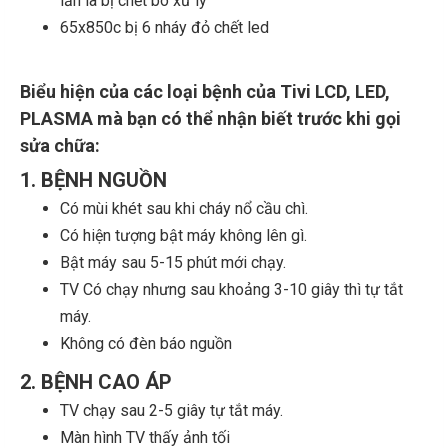
lần là bị chết bo xử lý
65x850c bị 6 nháy đỏ chết led
Biểu hiện của các loại bệnh của Tivi LCD, LED,
PLASMA mà bạn có thể nhận biết trước khi gọi
sửa chữa:
1. BỆNH NGUỒN
Có mùi khét sau khi cháy nổ cầu chì.
Có hiện tượng bật máy không lên gì.
Bật máy sau 5-15 phút mới chạy.
TV Có chạy nhưng sau khoảng 3-10 giây thì tự tắt
máy.
Không có đèn báo nguồn
2. BỆNH CAO ÁP
TV chạy sau 2-5 giây tự tắt máy.
Màn hình TV thấy ảnh tối