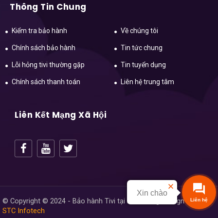
Thông Tin Chung
Kiểm tra bảo hành
Về chúng tôi
Chính sách bảo hành
Tin tức chung
Lỗi hỏng tivi thường gặp
Tin tuyển dụng
Chính sách thanh toán
Liên hệ trung tâm
Liên Kết Mạng Xã Hội
Xin chào
© Copyright © 2024 - Bảo hành Tivi tại Hải Dương.
Design
by
Liên hệ
STC Infotech